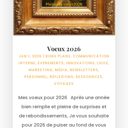
Voeux 2026
JAN 1, 2026
|
BONS PLANS
,
COMMUNICATION
INTERNE
,
EVÉNEMENTS
,
INNOVATIONS
,
LIEUX
,
MARKETING
,
MÉDIA
,
NEWSLETTERS
,
PERSONNEL
,
RÉFLEXIONS
,
RESSOURCES
,
VOYAGES
Mes voeux pour 2026 Après une année
bien remplie et pleine de surprises et
de rebondissements, Je vous souhaite
pour 2026 de puiser au fond de vous