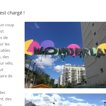
est chargé !
e un coup
est
es de
ur les
tables
s, des
ur vélo,
ut
aire de
des
nt, des
n