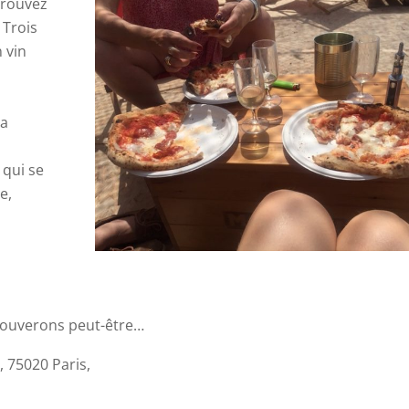
trouvez
 Trois
n vin
la
 qui se
e,
etrouverons peut-être…
, 75020 Paris,