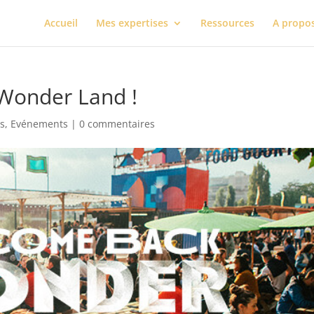
Accueil
Mes expertises
Ressources
A propo
 Wonder Land !
ns
,
Evénements
|
0 commentaires