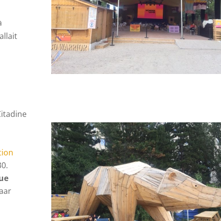
à
llait
Citadine
tion
30.
que
Jaar