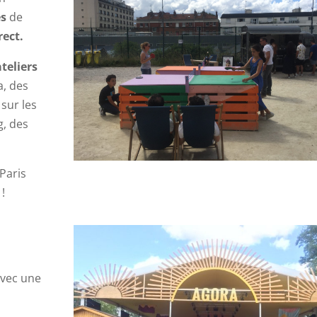
es
de
rect.
ateliers
a, des
 sur les
g, des
 Paris
!
avec une