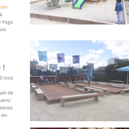
tion
 à
le Yoga
pas
 !
30 tous
ain de
ainsi
mmenez
z-en