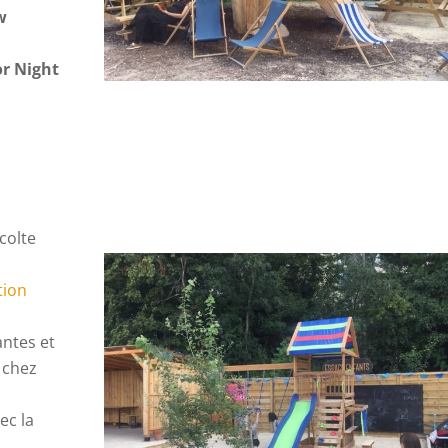
w
or Night
colte
tion
ntes et
 chez
ec la